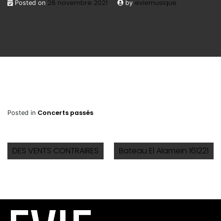
28 novembre 2021
eviemusique
Posted on
by
Concerts passés
Posted in
DES VENTS CONTRAIRES
Bateau El Alamein 161221