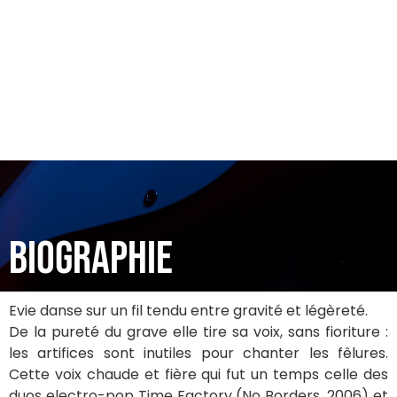
Marchant dans les pas de ses ainés, qu’ils soient
Suzanne Vega, Sting, Portishead ou Françoise Hardy,
elle tisse une pop clair-obscur, aussi sombre que
lumineuse, et sur un fil ténu Evie danse.