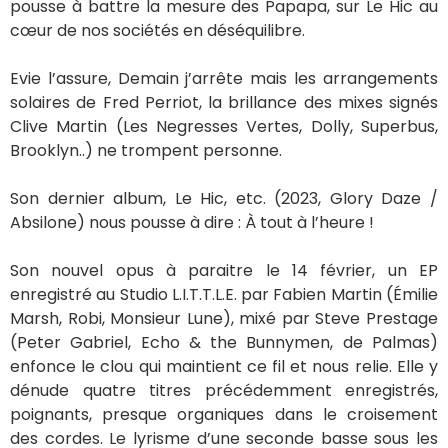
PRODUCTION
Glory Daze
DISTRIBUTION
Absilone
LABEL /BOOKING
Louise.GloryDaze@gmail.com
NEWSLETTER
Ne manquez aucune actualité d’Evie, abonnez-
vous à sa newsletter