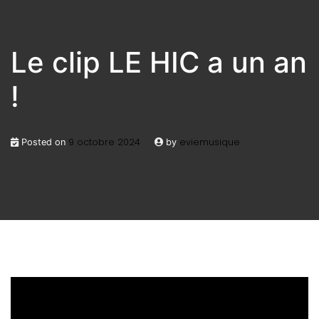
Le clip LE HIC a un an
!
9 octobre 2024
eviemusique
Posted on
by