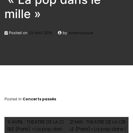
mille »
23 avril 2019
eviemusique
Posted on
by
Concerts passés
Posted in
9 AVRIL : THEATRE DE LA CI
21 MAI : THEATRE DE LA CIB
BLE (Paris) « La pop dan
LE (Paris) « La pop dans l